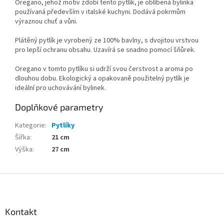
Oregano, jehož motiv zdobí tento pytlík, je oblíbená bylinka
používaná především v italské kuchyni. Dodává pokrmům
výraznou chuť a vůni.
Plátěný pytlík je vyrobený ze 100% bavlny, s dvojitou vrstvou
pro lepší ochranu obsahu. Uzavírá se snadno pomocí šňůrek.
Oregano v tomto pytlíku si udrží svou čerstvost a aroma po
dlouhou dobu. Ekologický a opakovaně použitelný pytlík je
ideální pro uchovávání bylinek.
Doplňkové parametry
Kategorie
:
Pytlíky
Šířka
:
21 cm
Výška
:
27 cm
Z
á
p
a
Kontakt
t