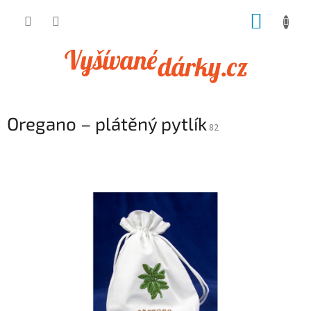
Přejít
NÁKUP
na
obsah
KOŠÍK
Oregano – plátěný pytlík
82