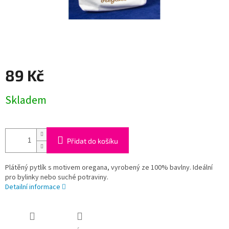
89 Kč
Měrná
Skladem
cena:
Přidat do košíku
Plátěný pytlík s motivem oregana, vyrobený ze 100% bavlny. Ideální
pro bylinky nebo suché potraviny.
Detailní informace