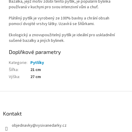
Bazalka, jejíž motiv zdobí tento pytlík, je populární bylinka
používaná v kuchyni pro svou intenzivní vůni a chuť.
Plátěný pytlík je vyrobený ze 100% bavlny a chrání obsah
pomocí dvojité vrstvy látky. Uzavírá se šňůrkami.
Ekologický a znovupoužitelný pytlík je ideální pro uskladnění
sušené bazalky a jiných bylinek.
Doplňkové parametry
Kategorie
:
Pytlíky
Šířka
:
21 cm
Výška
:
27 cm
Z
á
p
a
Kontakt
t
objednavky
@
vysivanedarky.cz
í