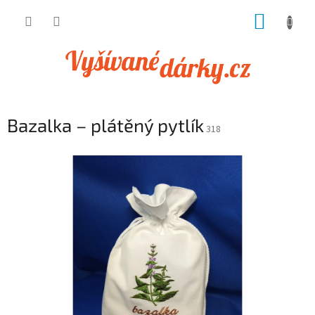
Přejít
NÁKUP
na
obsah
KOŠÍK
Bazalka – plátěný pytlík
318