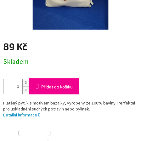
89 Kč
Měrná
Skladem
cena:
Přidat do košíku
Plátěný pytlík s motivem bazalky, vyrobený ze 100% bavlny. Perfektní
pro uskladnění suchých potravin nebo bylinek.
Detailní informace