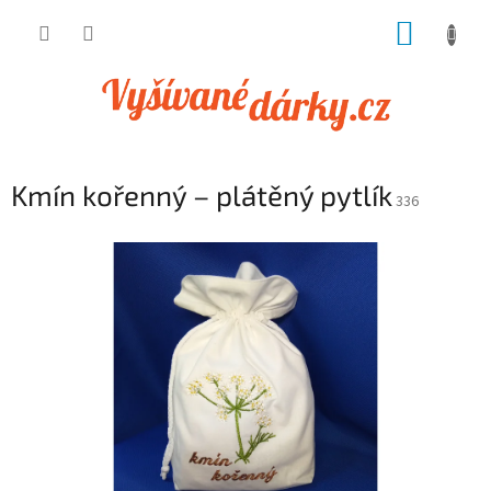
Přejít
NÁKUP
na
obsah
KOŠÍK
Kmín kořenný – plátěný pytlík
336