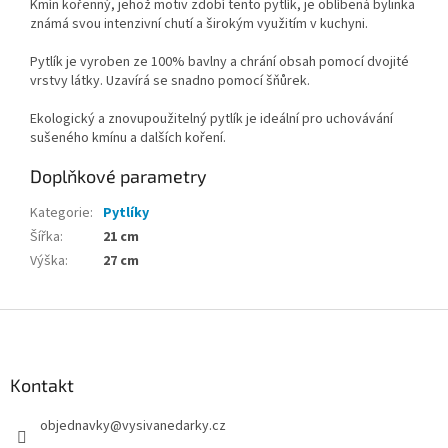
Kmín kořenný, jehož motiv zdobí tento pytlík, je oblíbená bylinka
známá svou intenzivní chutí a širokým využitím v kuchyni.
Pytlík je vyroben ze 100% bavlny a chrání obsah pomocí dvojité
vrstvy látky. Uzavírá se snadno pomocí šňůrek.
Ekologický a znovupoužitelný pytlík je ideální pro uchovávání
sušeného kmínu a dalších koření.
Doplňkové parametry
Kategorie
:
Pytlíky
Šířka
:
21 cm
Výška
:
27 cm
Z
á
p
a
Kontakt
t
objednavky
@
vysivanedarky.cz
í