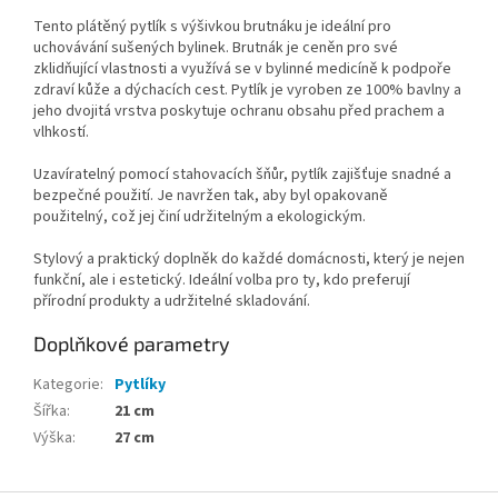
Tento plátěný pytlík s výšivkou brutnáku je ideální pro
uchovávání sušených bylinek. Brutnák je ceněn pro své
zklidňující vlastnosti a využívá se v bylinné medicíně k podpoře
zdraví kůže a dýchacích cest. Pytlík je vyroben ze 100% bavlny a
jeho dvojitá vrstva poskytuje ochranu obsahu před prachem a
vlhkostí.
Uzavíratelný pomocí stahovacích šňůr, pytlík zajišťuje snadné a
bezpečné použití. Je navržen tak, aby byl opakovaně
použitelný, což jej činí udržitelným a ekologickým.
Stylový a praktický doplněk do každé domácnosti, který je nejen
funkční, ale i estetický. Ideální volba pro ty, kdo preferují
přírodní produkty a udržitelné skladování.
Doplňkové parametry
Kategorie
:
Pytlíky
Šířka
:
21 cm
Výška
:
27 cm