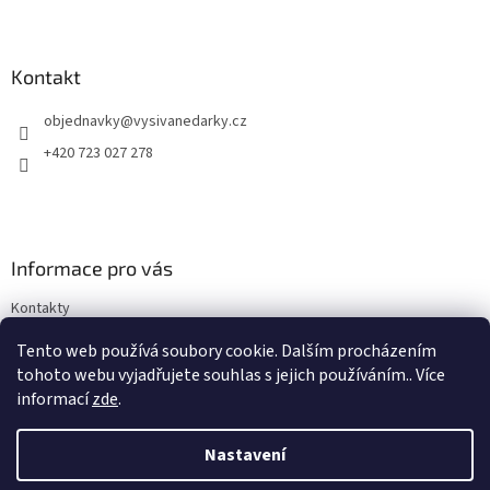
Z
á
p
a
Kontakt
t
objednavky
@
vysivanedarky.cz
í
+420 723 027 278
Informace pro vás
Kontakty
Obchodní podmínky
Tento web používá soubory cookie. Dalším procházením
Podmínky ochrany osobních údajů
tohoto webu vyjadřujete souhlas s jejich používáním.. Více
informací
zde
.
Nastavení
Vytvořil Shoptet