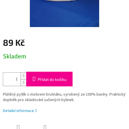
89 Kč
Měrná
Skladem
cena:
Přidat do košíku
Plátěný pytlík s motivem brutnáku, vyrobený ze 100% bavlny. Praktický
doplněk pro skladování sušených bylinek.
Detailní informace