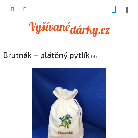
Přejít
NÁKUP
na
obsah
KOŠÍK
Brutnák – plátěný pytlík
145