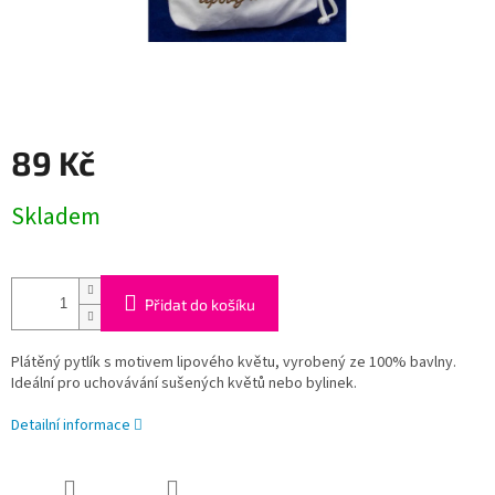
89 Kč
Měrná
Skladem
cena:
Přidat do košíku
Plátěný pytlík s motivem lipového květu, vyrobený ze 100% bavlny.
Ideální pro uchovávání sušených květů nebo bylinek.
Detailní informace