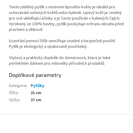
Tento plátěný pytlík s motivem lipového květu je ideální pro
uchovávání sušených květů nebo bylinek. Lipový květ je ceněný
pro své uklidňující účinky a je často používán v bylinných čajích.
Vyrobený ze 100% bavlny, pytlík poskytuje ochranu obsahu před
prachem a vlhkostí.
Uzavírání pomocí šňůr umožňuje snadné a bezpečné použití.
Pytlík je ekologický a opakovaně použitelný.
Stylový a praktický doplněk do domácnosti, který je také
perfektním dárkem pro milovníky přírodních produktů.
Doplňkové parametry
Kategorie
:
Pytlíky
Šířka
:
21 cm
Výška
:
27 cm
Z
á
p