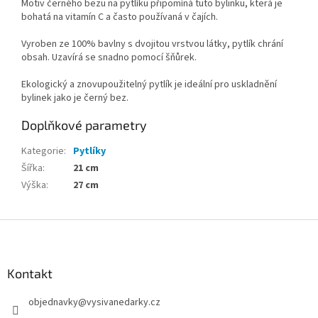
Motiv černého bezu na pytlíku připomíná tuto bylinku, která je
bohatá na vitamín C a často používaná v čajích.
Vyroben ze 100% bavlny s dvojitou vrstvou látky, pytlík chrání
obsah. Uzavírá se snadno pomocí šňůrek.
Ekologický a znovupoužitelný pytlík je ideální pro uskladnění
bylinek jako je černý bez.
Doplňkové parametry
Kategorie
:
Pytlíky
Šířka
:
21 cm
Výška
:
27 cm
Z
á
p
a
Kontakt
t
objednavky
@
vysivanedarky.cz
í