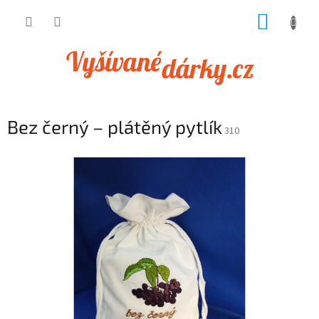
Přejít
NÁKUP
na
obsah
KOŠÍK
Bez černý – plátěný pytlík
310