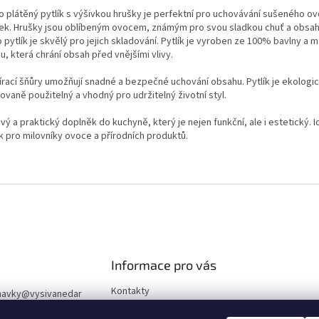
o plátěný pytlík s výšivkou hrušky je perfektní pro uchovávání sušeného o
nek. Hrušky jsou oblíbeným ovocem, známým pro svou sladkou chuť a obsah 
 pytlík je skvělý pro jejich skladování. Pytlík je vyroben ze 100% bavlny a m
u, která chrání obsah před vnějšími vlivy.
írací šňůry umožňují snadné a bezpečné uchování obsahu. Pytlík je ekologic
vaně použitelný a vhodný pro udržitelný životní styl.
vý a praktický doplněk do kuchyně, který je nejen funkční, ale i estetický. I
k pro milovníky ovoce a přírodních produktů.
Informace pro vás
Kontakty
navky
@
vysivanedar
Obchodní podmínky