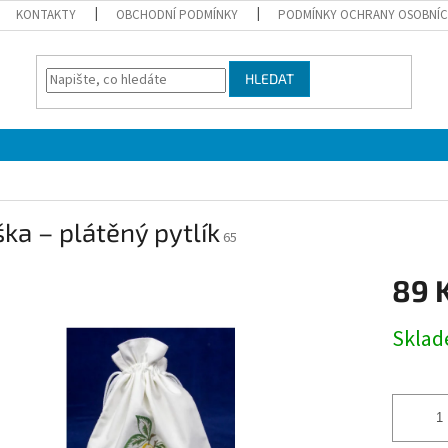
KONTAKTY
OBCHODNÍ PODMÍNKY
PODMÍNKY OCHRANY OSOBNÍC
HLEDAT
ka – plátěný pytlík
65
89 
Měrná
Skla
cena: