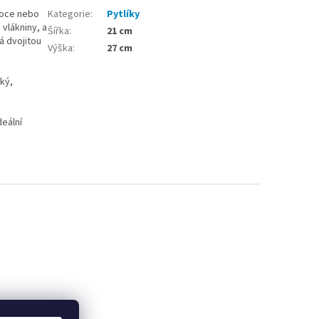
voce nebo
Kategorie
:
Pytlíky
vlákniny, a
Šířka
:
21 cm
á dvojitou
Výška
:
27 cm
ký,
deální