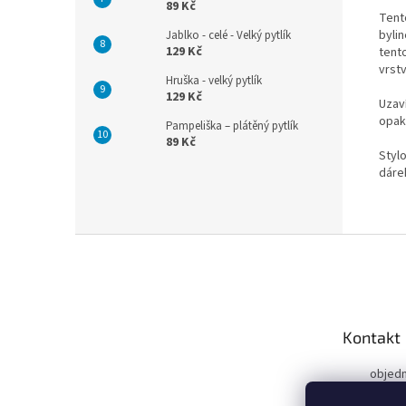
89 Kč
Tent
byli
Jablko - celé - Velký pytlík
129 Kč
tento
vrstv
Hruška - velký pytlík
129 Kč
Uzav
opako
Pampeliška – plátěný pytlík
89 Kč
Stylo
dáre
Z
á
p
a
t
Kontakt
í
objed
ky.cz