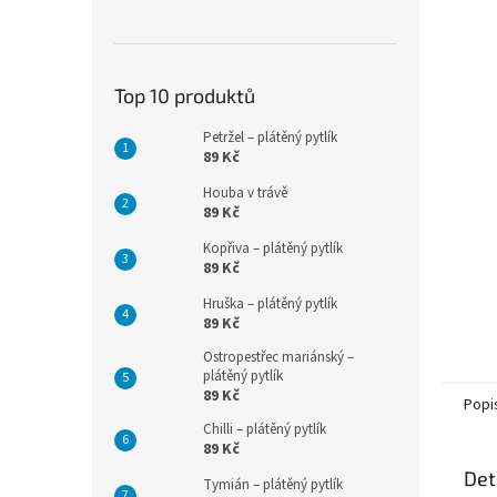
n
e
l
Top 10 produktů
Petržel – plátěný pytlík
89 Kč
Houba v trávě
89 Kč
Kopřiva – plátěný pytlík
89 Kč
Hruška – plátěný pytlík
89 Kč
Ostropestřec mariánský –
plátěný pytlík
89 Kč
Popi
Chilli – plátěný pytlík
89 Kč
Det
Tymián – plátěný pytlík