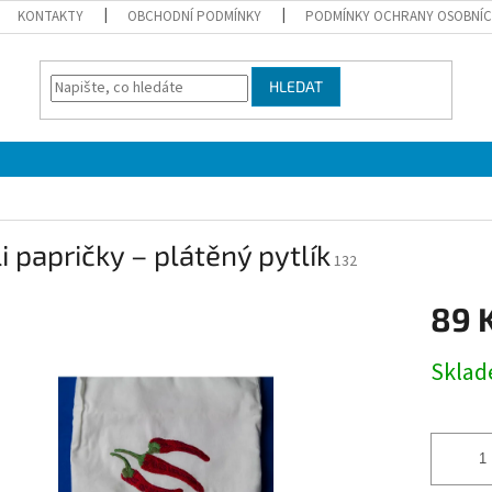
KONTAKTY
OBCHODNÍ PODMÍNKY
PODMÍNKY OCHRANY OSOBNÍC
HLEDAT
li papričky – plátěný pytlík
132
89 
Měrná
Skla
cena: