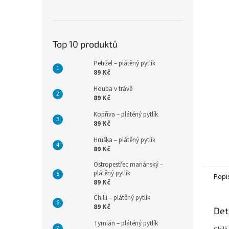
n
e
l
Top 10 produktů
Petržel – plátěný pytlík
89 Kč
Houba v trávě
89 Kč
Kopřiva – plátěný pytlík
89 Kč
Hruška – plátěný pytlík
89 Kč
Ostropestřec mariánský –
plátěný pytlík
Popi
89 Kč
Chilli – plátěný pytlík
89 Kč
Det
Tymián – plátěný pytlík