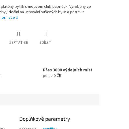
 plátěný pytlík s motivem chilli papriček. Vyrobený ze
ny, ideální na uchování sušených bylin a potravin.
informace
ZEPTAT SE
SDÍLET
Přes 3000 výdejních míst
í
po celé ČR
Doplňkové parametry