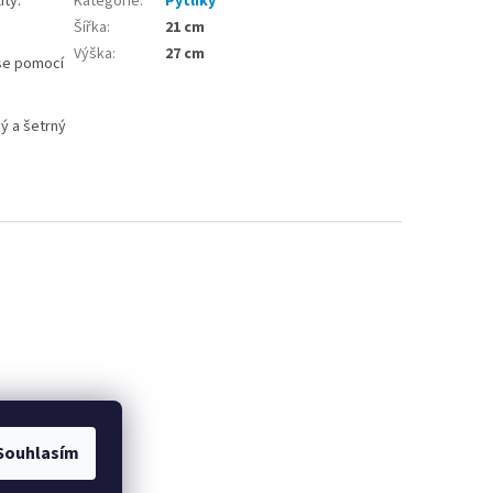
ity.
Kategorie
:
Pytlíky
Šířka
:
21 cm
Výška
:
27 cm
 se pomocí
ný a šetrný
Souhlasím