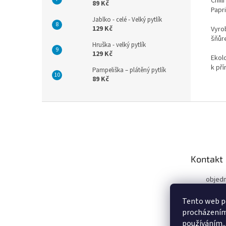
Chill
89 Kč
Papri
Jablko - celé - Velký pytlík
129 Kč
Vyro
šňůre
Hruška - velký pytlík
129 Kč
Ekolo
k pří
Pampeliška – plátěný pytlík
89 Kč
Z
á
p
a
t
Kontakt
í
objed
ky.cz
Tento web po
+420 7
procházením 
používáním..