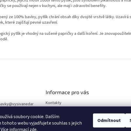
i papričky, jejichž motiv zdobí tento pytlík, jsou symbolem pikantnosti a vital
čky se používají nejen v kuchyni, ale mají i zdravotní benefity.
bený ze 100% bavlny, pytlík chrání obsah díky dvojité vrstvě látky. Uzavírá
k, které zajišťují pevné uzavření.
gický pytlík je vhodný na sušené papričky a další koření. Je znovupoužitel
rodě.
Informace pro vás
Kontakty
navky
@
vysivanedar
Obchodní podmínky
užívá soubory cookie. Dalším
Podmínky ochrany osobních
23 027 278
Odmítnout
tohoto webu vyjadřujete souhlas s jejich
údajů
 Více informací
zde
.