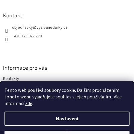
á
p
a
Kontakt
t
objednavky
@
vysivanedarky.cz
í
+420 723 027 278
Informace pro vás
Kontakty
Obchodní podmínky
Tento web používá soubory cookie. Dalším procházením
Podmínky ochrany osobních údajů
tohoto webu vyjadřujete souhlas s jejich používáním.. Více
informací
zde
.
Nastavení
Vytvořil Shoptet