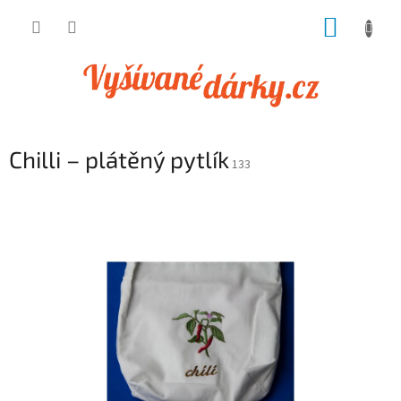
Přejít
NÁKUP
na
obsah
KOŠÍK
Chilli – plátěný pytlík
133