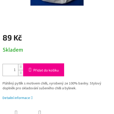
89 Kč
Měrná
Skladem
cena:
Přidat do košíku
Plátěný pytlík s motivem chilli, vyrobený ze 100% bavlny. Stylový
doplněk pro skladování sušeného chilli a bylinek.
Detailní informace