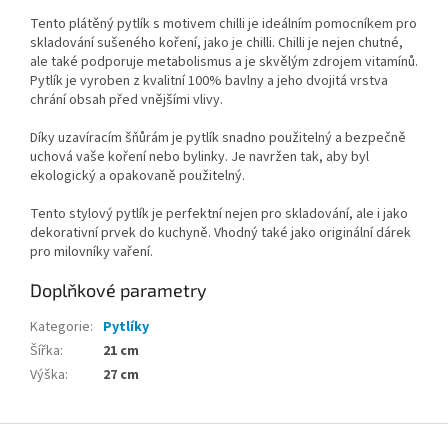
Tento plátěný pytlík s motivem chilli je ideálním pomocníkem pro
skladování sušeného koření, jako je chilli. Chilli je nejen chutné,
ale také podporuje metabolismus a je skvělým zdrojem vitamínů.
Pytlík je vyroben z kvalitní 100% bavlny a jeho dvojitá vrstva
chrání obsah před vnějšími vlivy.
Díky uzavíracím šňůrám je pytlík snadno použitelný a bezpečně
uchová vaše koření nebo bylinky. Je navržen tak, aby byl
ekologický a opakovaně použitelný.
Tento stylový pytlík je perfektní nejen pro skladování, ale i jako
dekorativní prvek do kuchyně. Vhodný také jako originální dárek
pro milovníky vaření.
Doplňkové parametry
Kategorie
:
Pytlíky
Šířka
:
21 cm
Výška
:
27 cm
Z