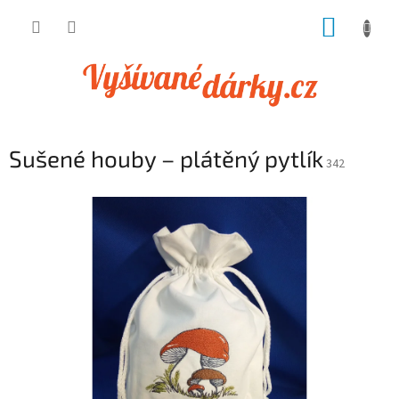
Přejít
NÁKUP
na
obsah
KOŠÍK
Sušené houby – plátěný pytlík
342