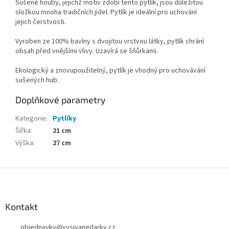
Sušené houby, jejichž motiv zdobí tento pytlík, jsou důležitou
složkou mnoha tradičních jídel. Pytlík je ideální pro uchování
jejich čerstvosti.
Vyroben ze 100% bavlny s dvojitou vrstvou látky, pytlík chrání
obsah před vnějšími vlivy. Uzavírá se šňůrkami.
Ekologický a znovupoužitelný, pytlík je vhodný pro uchovávání
sušených hub.
Doplňkové parametry
Kategorie
:
Pytlíky
Šířka
:
21 cm
Výška
:
27 cm
Z
á
p
a
Kontakt
t
objednavky
@
vysivanedarky.cz